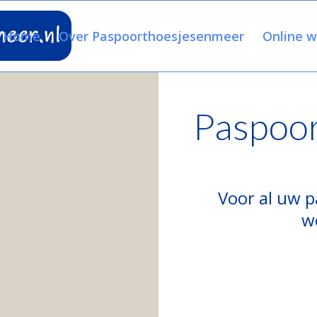
Home
Over Paspoorthoesjesenmeer
Online w
Paspoor
Voor al uw 
w