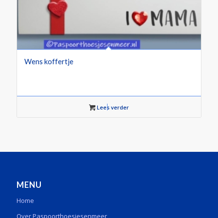
Wens koffertje
Lees verder
MENU
Home
Over Paspoorthoesjesenmeer