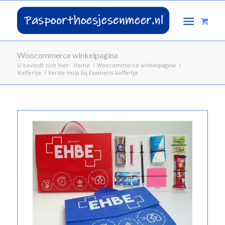
Woocommerce winkelpagina
U bevindt zich hier:
Home
/
Woocommerce winkelpagina
/
Koffertje
/
Eerste Hulp bij Examens-koffertje